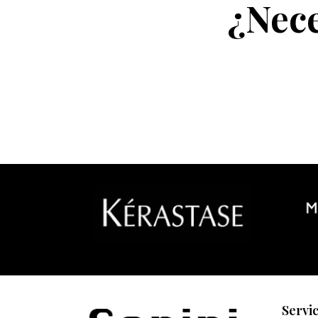
¿Nece
Servi