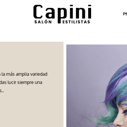
P
n la más amplia variedad
edas lucir siempre una
..