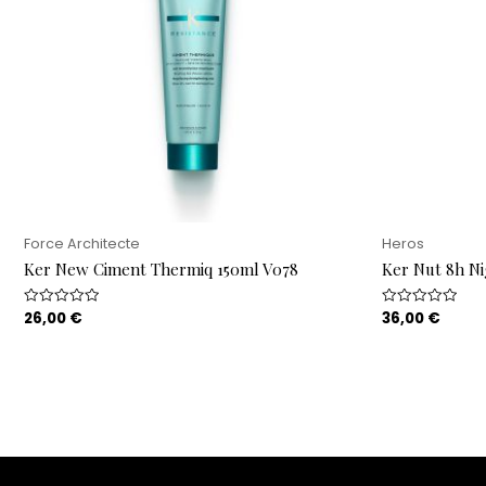
Force Architecte
Heros
Ker New Ciment Thermiq 150ml V078
Ker Nut 8h Ni
26,00
€
36,00
€
Rated
Rated
0
0
out
out
of
of
5
5