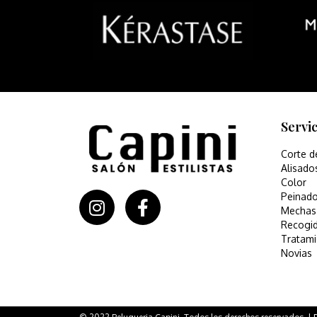
Servi
Corte d
Alisado
Color
Peinad
Mechas
Recogi
Tratami
Novias