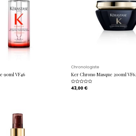
Chronologiste
re 90ml VF46
Ker Chrono Masque 200ml VF6
43,00
€
Rated
0
out
of
5