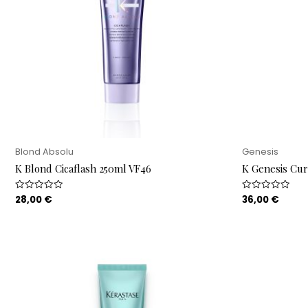
Blond Absolu
Genesis
K Blond Cicaflash 250ml VF46
K Genesis Cu
28,00
€
36,00
€
Rated
Rated
0
0
out
out
of
of
5
5