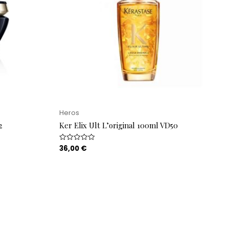
Heros
2
Ker Elix Ult L’original 100ml VD50
36,00
€
Rated
0
out
of
5