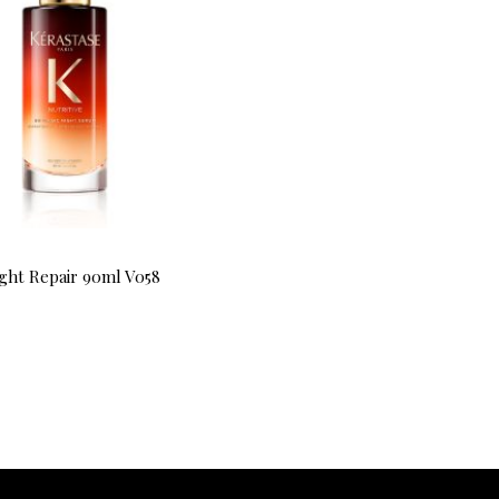
ght Repair 90ml V058